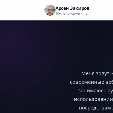
Skip
Арсен Закиров
to
10+ лет в маркетинге
content
Меня зовут 
современные веб 
занимаюсь ау
использовании 
посредствам 